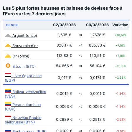
Les 5 plus fortes hausses et baisses de devises face à
l'Euro sur les 7 derniers jours
02/08/2026
09/08/2026
Variation
DEVISE
1,605 €
⇨
1,7678 €
Argent (once)
+10,14%
826,17 €
⇨
885,33 €
Souverain d'or
+7,16%
112,83 €
⇨
120,91 €
Or (once)
+7,16%
54.666 €
⇨
56.104 €
Bitcoin (BTC)
+2,53%
Livre égyptienne
0,017 €
⇨
0,0174 €
+2,53%
(EGP)
Bolívar vénézuélien
0,0012 €
⇨
0,0011 €
-1,54%
(VES)
Peso colombien
0,0003 €
⇨
0,0003 €
-1,54%
(COP)
Nouveau Rouble
0,2989 €
⇨
0,2913 €
-2,52%
biélorusse (BYN)
0,0109 €
⇨
0,0106 €
Rouble russe (RUB)
-3,01%