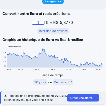
Partager sur X
Convertir entre Euro et reals brésiliens
€
=
R$
5,8770
Inversion de devises
Graphique historique de Euro vs Real brésilien
1 Euro en Real brésilien
6,4
6,2
6,0
5,8
août 25
oct. 25
déc. 25
févr. 26
avr. 26
juin 26
août 26
Plage de temps:
90 jours
ou
Depuis 2007
🔔 Recevez une alerte gratuite quand
EUR/BRL
×
Créer une alerte →
atteint le niveau que vous choisissez.