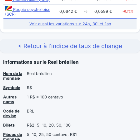
Roupie seychelloise
0,0642 €
⇨
0,0599 €
-6,72%
(SCR)
Voir aussi les variations sur 24h, 30j et 1an
< Retour à l'indice de taux de change
Informations sur le Real brésilien
Nom de la
Real brésilien
monnaie
Symbole
R$
Autres
1 R$ = 100 centavo
noms
Code de
BRL
devise
Billets
R$2, 5, 10, 20, 50, 100
Pièces de
5, 10, 25, 50 centavo, R$1
monnaie