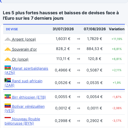
Les 5 plus fortes hausses et baisses de devises face à
l'Euro sur les 7 derniers jours
31/07/2026
07/08/2026
Variation
DEVISE
1,6031 €
⇨
1,7829 €
Argent (once)
+11,19%
828,2 €
⇨
884,53 €
Souverain d'or
+6,81%
113,11 €
⇨
120,8 €
Or (once)
+6,81%
Manat azerbaïdjanais
0,4966 €
⇨
0,5087 €
+2,11%
(AZN)
Rand sud-africain
0,0526 €
⇨
0,0535 €
+1,9%
(ZAR)
0,0055 €
⇨
0,0054 €
Birr éthiopien (ETB)
-1,87%
Bolívar vénézuélien
0,0012 €
⇨
0,0011 €
-2,06%
(VES)
Nouveau Rouble
0,2998 €
⇨
0,2902 €
-3,17%
biélorusse (BYN)