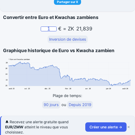
Partager sur X
Convertir entre Euro et Kwachas zambiens
€
=
ZK
21,839
Inversion de devises
Graphique historique de Euro vs Kwacha zambien
1 Euro en Kwacha zambien
28
26
24
22
20
août 25
oct. 25
déc. 25
févr. 26
avr. 26
juin 26
août 26
Plage de temps:
90 jours
ou
Depuis 2019
🔔 Recevez une alerte gratuite quand
×
EUR/ZMW
atteint le niveau que vous
Créer une alerte →
choisissez.