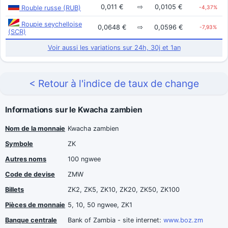
0,011 €
⇨
0,0105 €
Rouble russe (RUB)
-4,37%
Roupie seychelloise
0,0648 €
⇨
0,0596 €
-7,93%
(SCR)
Voir aussi les variations sur 24h, 30j et 1an
< Retour à l'indice de taux de change
Informations sur le Kwacha zambien
Nom de la monnaie
Kwacha zambien
Symbole
ZK
Autres noms
100 ngwee
Code de devise
ZMW
Billets
ZK2, ZK5, ZK10, ZK20, ZK50, ZK100
Pièces de monnaie
5, 10, 50 ngwee, ZK1
Banque centrale
Bank of Zambia - site internet:
www.boz.zm