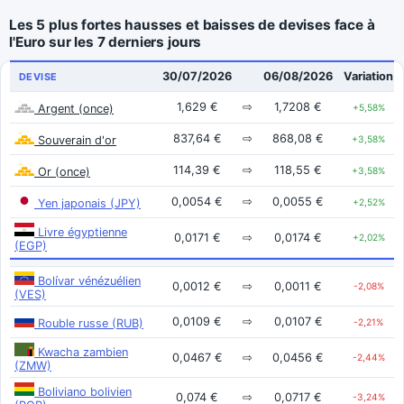
Les 5 plus fortes hausses et baisses de devises face à
l'Euro sur les 7 derniers jours
30/07/2026
06/08/2026
Variation
DEVISE
1,629 €
⇨
1,7208 €
Argent (once)
+5,58%
837,64 €
⇨
868,08 €
Souverain d'or
+3,58%
114,39 €
⇨
118,55 €
Or (once)
+3,58%
0,0054 €
⇨
0,0055 €
Yen japonais (JPY)
+2,52%
Livre égyptienne
0,0171 €
⇨
0,0174 €
+2,02%
(EGP)
Bolívar vénézuélien
0,0012 €
⇨
0,0011 €
-2,08%
(VES)
0,0109 €
⇨
0,0107 €
Rouble russe (RUB)
-2,21%
Kwacha zambien
0,0467 €
⇨
0,0456 €
-2,44%
(ZMW)
Boliviano bolivien
0,074 €
⇨
0,0717 €
-3,24%