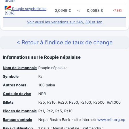
(BOB)
Roupie seychelloise
0,0649 €
⇨
0,0598 €
-7,88%
(SCR)
Voir aussi les variations sur 24h, 30j et 1an
< Retour à l'indice de taux de change
Informations sur le Roupie népalaise
Nom de la monnaie
Roupie népalaise
Symbole
Rs
Autres noms
100 paisa
Code de devise
NPR
Billets
Rs5, Rs10, Rs20, Rs50, Rs100, Rs500, Rs1.000
Pièces de monnaie
Rs1, Rs2, Rs5, Rs10
Banque centrale
Nepal Rastra Bank - site internet:
www.nrb.org.np
Pays d'utilisation
1 pays : Népal (capitale : Katmandou)