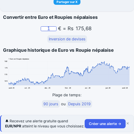
Partager sur X
Convertir entre Euro et Roupies népalaises
€
=
Rs
175,68
Inversion de devises
Graphique historique de Euro vs Roupie népalaise
1 Euro en Roupie népalaise
180
175
170
165
août 25
oct. 25
déc. 25
févr. 26
avr. 26
juin 26
août 26
Plage de temps:
90 jours
ou
Depuis 2019
🔔 Recevez une alerte gratuite quand
×
Créer une alerte →
EUR/NPR
atteint le niveau que vous choisissez.