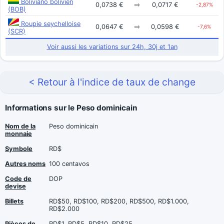
Boliviano bolivien
0,0738 €
⇨
0,0717 €
-2,87%
(BOB)
Roupie seychelloise
0,0647 €
⇨
0,0598 €
-7,6%
(SCR)
Voir aussi les variations sur 24h, 30j et 1an
< Retour à l'indice de taux de change
Informations sur le Peso dominicain
Nom de la
Peso dominicain
monnaie
Symbole
RD$
Autres noms
100 centavos
Code de
DOP
devise
Billets
RD$50, RD$100, RD$200, RD$500, RD$1.000,
RD$2.000
Pièces de
RD$1, RD$5, RD$10, RD$25