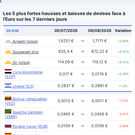
Les 5 plus fortes hausses et baisses de devises face à
l'Euro sur les 7 derniers jours
30/07/2026
06/08/2026
Variation
DEVISE
1,6251 €
⇨
1,7171 €
Argent (once)
+5,89%
835,4 €
⇨
872,22 €
Souverain d'or
+4,42%
114,09 €
⇨
119,12 €
Or (once)
+4,42%
Livre égyptienne
0,017 €
⇨
0,0174 €
+2,49%
(EGP)
0,2837 €
⇨
0,2881 €
shekel (ILS)
+1,6%
Bolívar vénézuélien
0,0012 €
⇨
0,0011 €
-1,72%
(VES)
Kwacha zambien
0,0465 €
⇨
0,0456 €
-2,07%
(ZMW)
0,0109 €
⇨
0,0106 €
Rouble russe (RUB)
-2,46%