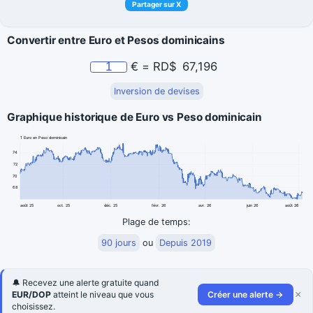
Partager sur X
Convertir entre Euro et Pesos dominicains
€
=
RD$
67,196
Inversion de devises
Graphique historique de Euro vs Peso dominicain
1 Euro en Peso dominicain
74
72
70
68
août 25
oct. 25
déc. 25
févr. 26
avr. 26
juin 26
août 26
Plage de temps:
90 jours
ou
Depuis 2019
🔔 Recevez une alerte gratuite quand
×
EUR/DOP
atteint le niveau que vous
Créer une alerte →
choisissez.