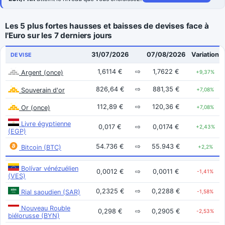
Les 5 plus fortes hausses et baisses de devises face à
l'Euro sur les 7 derniers jours
31/07/2026
07/08/2026
Variation
DEVISE
1,6114 €
⇨
1,7622 €
Argent (once)
+9,37%
826,64 €
⇨
881,35 €
Souverain d'or
+7,08%
112,89 €
⇨
120,36 €
Or (once)
+7,08%
Livre égyptienne
0,017 €
⇨
0,0174 €
+2,43%
(EGP)
54.736 €
⇨
55.943 €
Bitcoin (BTC)
+2,2%
Bolívar vénézuélien
0,0012 €
⇨
0,0011 €
-1,41%
(VES)
0,2325 €
⇨
0,2288 €
Rial saoudien (SAR)
-1,58%
Nouveau Rouble
0,298 €
⇨
0,2905 €
-2,53%
biélorusse (BYN)