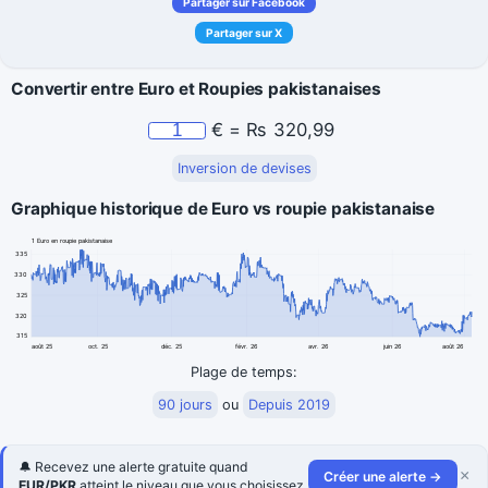
Partager sur Facebook
Partager sur X
Convertir entre Euro et Roupies pakistanaises
€
=
₨
320,99
Inversion de devises
Graphique historique de Euro vs roupie pakistanaise
1 Euro en roupie pakistanaise
335
330
325
320
315
août 25
oct. 25
déc. 25
févr. 26
avr. 26
juin 26
août 26
Plage de temps:
90 jours
ou
Depuis 2019
🔔 Recevez une alerte gratuite quand
×
Créer une alerte →
EUR/PKR
atteint le niveau que vous choisissez.