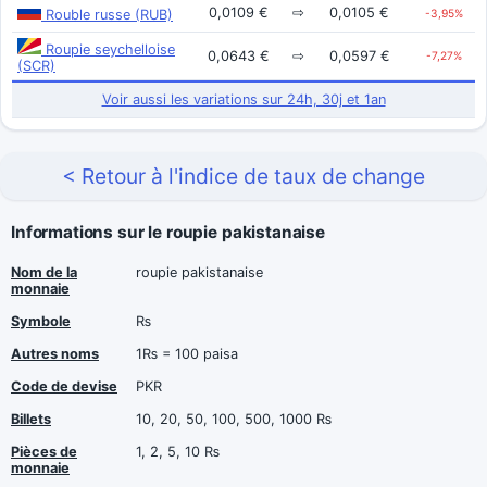
0,0109 €
⇨
0,0105 €
Rouble russe (RUB)
-3,95%
Roupie seychelloise
0,0643 €
⇨
0,0597 €
-7,27%
(SCR)
Voir aussi les variations sur 24h, 30j et 1an
< Retour à l'indice de taux de change
Informations sur le roupie pakistanaise
Nom de la
roupie pakistanaise
monnaie
Symbole
₨
Autres noms
1₨ = 100 paisa
Code de devise
PKR
Billets
10, 20, 50, 100, 500, 1000 ₨
Pièces de
1, 2, 5, 10 ₨
monnaie