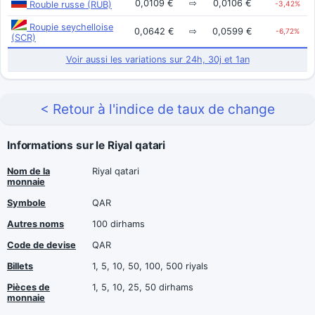
0,0109 €
⇨
0,0106 €
Rouble russe (RUB)
-3,42%
Roupie seychelloise
0,0642 €
⇨
0,0599 €
-6,72%
(SCR)
Voir aussi les variations sur 24h, 30j et 1an
< Retour à l'indice de taux de change
Informations sur le Riyal qatari
Nom de la
Riyal qatari
monnaie
Symbole
QAR
Autres noms
100 dirhams
Code de devise
QAR
Billets
1, 5, 10, 50, 100, 500 riyals
Pièces de
1, 5, 10, 25, 50 dirhams
monnaie