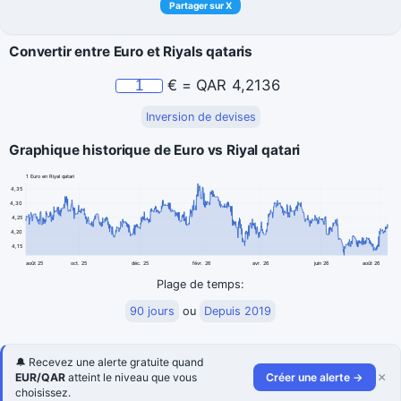
Partager sur X
Convertir entre Euro et Riyals qataris
€
=
QAR
4,2136
Inversion de devises
Graphique historique de Euro vs Riyal qatari
1 Euro en Riyal qatari
4,35
4,30
4,25
4,20
4,15
août 25
oct. 25
déc. 25
févr. 26
avr. 26
juin 26
août 26
Plage de temps:
90 jours
ou
Depuis 2019
🔔 Recevez une alerte gratuite quand
×
EUR/QAR
atteint le niveau que vous
Créer une alerte →
choisissez.