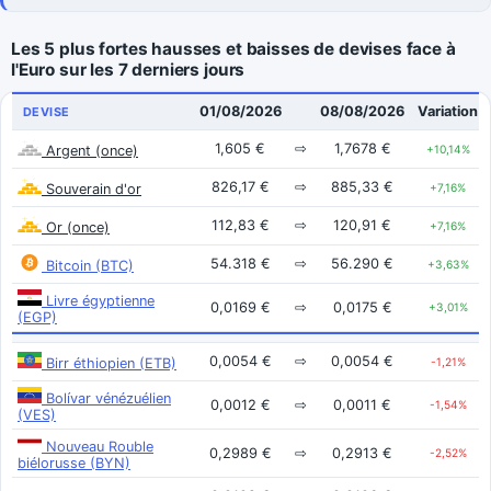
Les 5 plus fortes hausses et baisses de devises face à
l'Euro sur les 7 derniers jours
01/08/2026
08/08/2026
Variation
DEVISE
1,605 €
⇨
1,7678 €
Argent (once)
+10,14%
826,17 €
⇨
885,33 €
Souverain d'or
+7,16%
112,83 €
⇨
120,91 €
Or (once)
+7,16%
54.318 €
⇨
56.290 €
Bitcoin (BTC)
+3,63%
Livre égyptienne
0,0169 €
⇨
0,0175 €
+3,01%
(EGP)
0,0054 €
⇨
0,0054 €
Birr éthiopien (ETB)
-1,21%
Bolívar vénézuélien
0,0012 €
⇨
0,0011 €
-1,54%
(VES)
Nouveau Rouble
0,2989 €
⇨
0,2913 €
-2,52%
biélorusse (BYN)