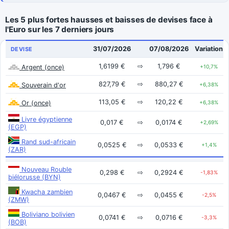
Les 5 plus fortes hausses et baisses de devises face à
l'Euro sur les 7 derniers jours
31/07/2026
07/08/2026
Variation
DEVISE
1,6199 €
⇨
1,796 €
Argent (once)
+10,7%
827,79 €
⇨
880,27 €
Souverain d'or
+6,38%
113,05 €
⇨
120,22 €
Or (once)
+6,38%
Livre égyptienne
0,017 €
⇨
0,0174 €
+2,69%
(EGP)
Rand sud-africain
0,0525 €
⇨
0,0533 €
+1,4%
(ZAR)
Nouveau Rouble
0,298 €
⇨
0,2924 €
-1,83%
biélorusse (BYN)
Kwacha zambien
0,0467 €
⇨
0,0455 €
-2,5%
(ZMW)
Boliviano bolivien
0,0741 €
⇨
0,0716 €
-3,3%
(BOB)