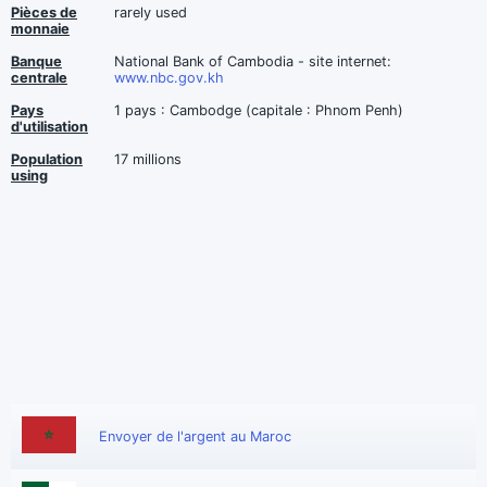
Pièces de
rarely used
monnaie
Banque
National Bank of Cambodia - site internet:
centrale
www.nbc.gov.kh
Pays
1 pays : Cambodge (capitale : Phnom Penh)
d'utilisation
Population
17 millions
using
Envoyer de l'argent au Maroc