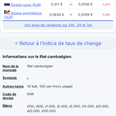
0,011 €
⇨
0,0106 €
Rouble russe (RUB)
-3,61%
Roupie seychelloise
0,0634 €
⇨
0,0599 €
-5,56%
(SCR)
Voir aussi les variations sur 24h, 30j et 1an
< Retour à l'indice de taux de change
Informations sur le Riel cambodgien
Nom de la
Riel cambodgien
monnaie
Symbole
៛
Autres noms
10 kak, 100 sen (hors usage)
Code de
KHR
devise
Billets
៛100, ៛500, ៛1.000, ៛2.000, ៛5.000, ៛10.000, ៛20.000,
៛50.000, ៛100.000