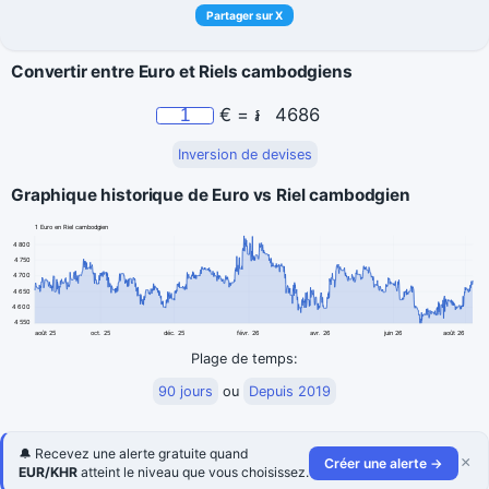
Partager sur X
Convertir entre Euro et Riels cambodgiens
€
=
៛
4686
Inversion de devises
Graphique historique de Euro vs Riel cambodgien
1 Euro en Riel cambodgien
4 800
4 750
4 700
4 650
4 600
4 550
août 25
oct. 25
déc. 25
févr. 26
avr. 26
juin 26
août 26
Plage de temps:
90 jours
ou
Depuis 2019
🔔 Recevez une alerte gratuite quand
×
Créer une alerte →
EUR/KHR
atteint le niveau que vous choisissez.