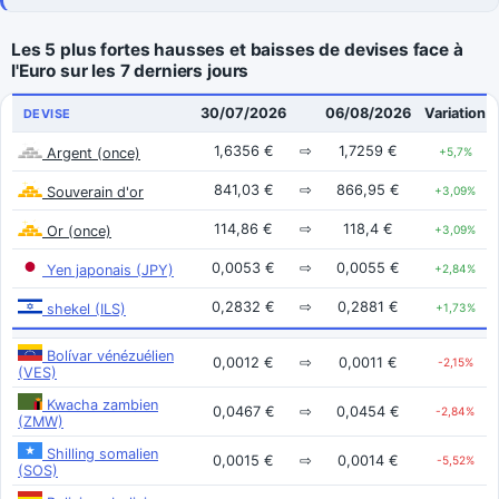
Les 5 plus fortes hausses et baisses de devises face à
l'Euro sur les 7 derniers jours
30/07/2026
06/08/2026
Variation
DEVISE
1,6356 €
⇨
1,7259 €
Argent (once)
+5,7%
841,03 €
⇨
866,95 €
Souverain d'or
+3,09%
114,86 €
⇨
118,4 €
Or (once)
+3,09%
0,0053 €
⇨
0,0055 €
Yen japonais (JPY)
+2,84%
0,2832 €
⇨
0,2881 €
shekel (ILS)
+1,73%
Bolívar vénézuélien
0,0012 €
⇨
0,0011 €
-2,15%
(VES)
Kwacha zambien
0,0467 €
⇨
0,0454 €
-2,84%
(ZMW)
Shilling somalien
0,0015 €
⇨
0,0014 €
-5,52%
(SOS)