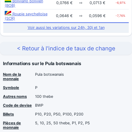
Boliviano bolivien
0,0766 €
⇨
0,0713 €
-6,97%
(BOB)
Roupie seychelloise
0,0646 €
⇨
0,0596 €
-7,76%
(SCR)
Voir aussi les variations sur 24h, 30j et 1an
< Retour à l'indice de taux de change
Informations sur le Pula botswanais
Nom de la
Pula botswanais
monnaie
Symbole
P
Autres noms
100 thebe
Code de devise
BWP
Billets
P10, P20, P50, P100, P200
Pièces de
5, 10, 25, 50 thebe, P1, P2, P5
monnaie