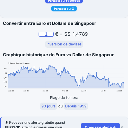
Partager sur Facebook
Partager sur X
Convertir entre Euro et Dollars de Singapour
€
=
S$
1,4789
Inversion de devises
Graphique historique de Euro vs Dollar de Singapour
1 Euro en Dollar de Singapour
1,51
1,50
1,49
1,48
1,47
août 25
oct. 25
déc. 25
févr. 26
avr. 26
juin 26
août 26
Plage de temps:
90 jours
ou
Depuis 1999
🔔 Recevez une alerte gratuite quand
×
EUR/SGD
atteint le niveau que vous
Créer une alerte →