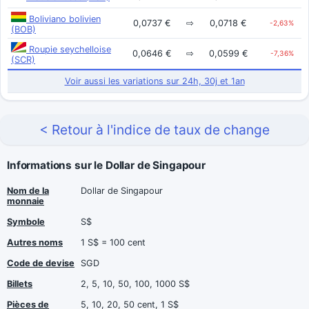
Boliviano bolivien
0,0737 €
⇨
0,0718 €
-2,63%
(BOB)
Roupie seychelloise
0,0646 €
⇨
0,0599 €
-7,36%
(SCR)
Voir aussi les variations sur 24h, 30j et 1an
< Retour à l'indice de taux de change
Informations sur le Dollar de Singapour
Nom de la
Dollar de Singapour
monnaie
Symbole
S$
Autres noms
1 S$ = 100 cent
Code de devise
SGD
Billets
2, 5, 10, 50, 100, 1000 S$
Pièces de
5, 10, 20, 50 cent, 1 S$