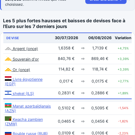
choisissez.
Les 5 plus fortes hausses et baisses de devises face à
l'Euro sur les 7 derniers jours
30/07/2026
06/08/2026
Variation
DEVISE
1,6358 €
⇨
1,7139 €
Argent (once)
+4,75%
840,76 €
⇨
869,46 €
Souverain d'or
+3,39%
114,82 €
⇨
118,74 €
Or (once)
+3,39%
Livre égyptienne
0,017 €
⇨
0,0175 €
+2,77%
(EGP)
0,2831 €
⇨
0,2886 €
shekel (ILS)
+1,89%
Manat azerbaïdjanais
0,5102 €
⇨
0,5095 €
-1,54%
(AZN)
Kwacha zambien
0,0465 €
⇨
0,0456 €
-1,82%
(ZMW)
0,0109 €
⇨
0,0106 €
Rouble russe (RUB)
-2,23%