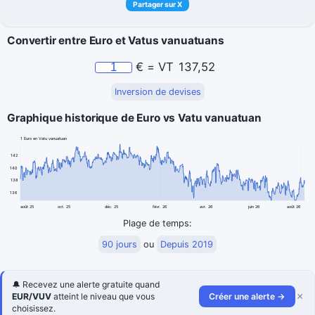
Partager sur X
Convertir entre Euro et Vatus vanuatuans
€
=
VT
137,52
Inversion de devises
Graphique historique de Euro vs Vatu vanuatuan
1 Euro en Vatu vanuatuan
142
140
138
136
août 25
oct. 25
déc. 25
févr. 26
avr. 26
juin 26
août 26
Plage de temps:
90 jours
ou
Depuis 2019
🔔 Recevez une alerte gratuite quand
×
EUR/VUV
atteint le niveau que vous
Créer une alerte →
choisissez.