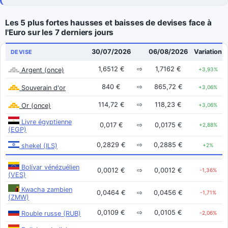
Les 5 plus fortes hausses et baisses de devises face à
l'Euro sur les 7 derniers jours
30/07/2026
06/08/2026
Variation
DEVISE
1,6512 €
⇨
1,7162 €
Argent (once)
+3,93%
840 €
⇨
865,72 €
Souverain d'or
+3,06%
114,72 €
⇨
118,23 €
Or (once)
+3,06%
Livre égyptienne
0,017 €
⇨
0,0175 €
+2,88%
(EGP)
0,2829 €
⇨
0,2885 €
shekel (ILS)
+2%
Bolívar vénézuélien
0,0012 €
⇨
0,0012 €
-1,36%
(VES)
Kwacha zambien
0,0464 €
⇨
0,0456 €
-1,71%
(ZMW)
0,0109 €
⇨
0,0105 €
Rouble russe (RUB)
-2,06%