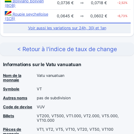
Boliviano bolivien
0,0736 €
⇨
0,0718 €
-2,52%
(BOB)
Roupie seychelloise
0,0645 €
⇨
0,0602 €
-6,73%
(SCR)
Voir aussi les variations sur 24h, 30j et 1an
< Retour à l'indice de taux de change
Informations sur le Vatu vanuatuan
Nom de la
Vatu vanuatuan
monnaie
Symbole
VT
Autres noms
pas de subdivision
Code de devise
VUV
Billets
VT200, VT500, VT1.000, VT2.000, VT5.000,
VT10.000
Pièces de
VT1, VT2, VT5, VT10, VT20, VT50, VT100
monnaie