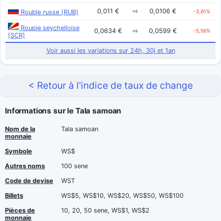
0,011 €
⇨
0,0106 €
Rouble russe (RUB)
-3,61%
Roupie seychelloise
0,0634 €
⇨
0,0599 €
-5,56%
(SCR)
Voir aussi les variations sur 24h, 30j et 1an
< Retour à l'indice de taux de change
Informations sur le Tala samoan
Nom de la
Tala samoan
monnaie
Symbole
WS$
Autres noms
100 sene
Code de devise
WST
Billets
WS$5, WS$10, WS$20, WS$50, WS$100
Pièces de
10, 20, 50 sene, WS$1, WS$2
monnaie