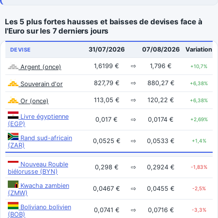
Les 5 plus fortes hausses et baisses de devises face à
l'Euro sur les 7 derniers jours
31/07/2026
07/08/2026
Variation
DEVISE
1,6199 €
⇨
1,796 €
Argent (once)
+10,7%
827,79 €
⇨
880,27 €
Souverain d'or
+6,38%
113,05 €
⇨
120,22 €
Or (once)
+6,38%
Livre égyptienne
0,017 €
⇨
0,0174 €
+2,69%
(EGP)
Rand sud-africain
0,0525 €
⇨
0,0533 €
+1,4%
(ZAR)
Nouveau Rouble
0,298 €
⇨
0,2924 €
-1,83%
biélorusse (BYN)
Kwacha zambien
0,0467 €
⇨
0,0455 €
-2,5%
(ZMW)
Boliviano bolivien
0,0741 €
⇨
0,0716 €
-3,3%
(BOB)