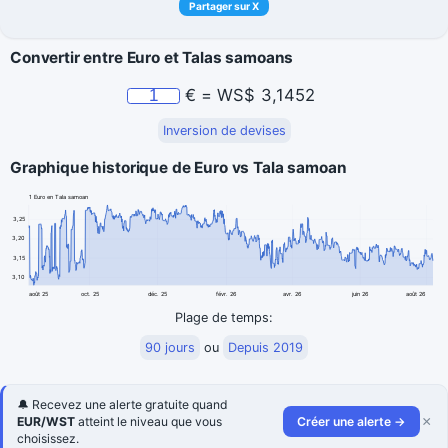
Partager sur X
Convertir entre Euro et Talas samoans
€
=
WS$
3,1452
Inversion de devises
Graphique historique de Euro vs Tala samoan
1 Euro en Tala samoan
3,25
3,20
3,15
3,10
août 25
oct. 25
déc. 25
févr. 26
avr. 26
juin 26
août 26
Plage de temps:
90 jours
ou
Depuis 2019
🔔 Recevez une alerte gratuite quand
×
EUR/WST
atteint le niveau que vous
Créer une alerte →
choisissez.