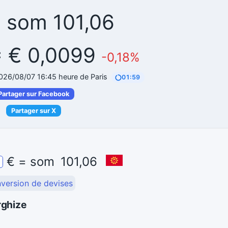
= som 101,06
= € 0,0099
-0,18%
2026/08/07 16:45 heure de Paris
01:58
Partager sur Facebook
Partager sur X
€
=
som
101,06
nversion de devises
rghize