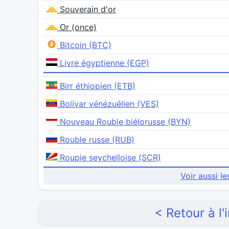
Souverain d'or
Or (once)
Bitcoin (BTC)
Livre égyptienne (EGP)
Birr éthiopien (ETB)
Bolívar vénézuélien (VES)
Nouveau Rouble biélorusse (BYN)
Rouble russe (RUB)
Roupie seychelloise (SCR)
Voir aussi le
< Retour à l