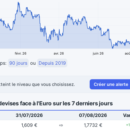
févr. 26
avr. 26
juin 26
aoû
mps:
90 jours
ou
Depuis 2019
teint le niveau que vous choisissez.
Créer une alerte
evises face à l'Euro sur les 7 derniers jours
31/07/2026
07/08/2026
Var
1,609 €
⇨
1,7732 €
+