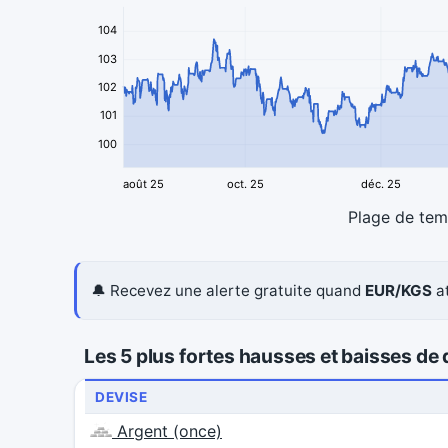
104
103
102
101
100
août 25
oct. 25
déc. 25
Plage de te
🔔 Recevez une alerte gratuite quand
EUR/KGS
at
Les 5 plus fortes hausses et baisses de d
DEVISE
Argent (once)