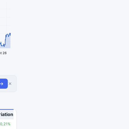
t 26
×
 →
iation
10,21%