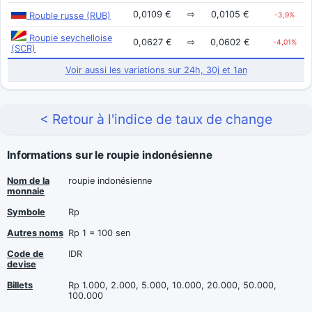
0,0109 €
⇨
0,0105 €
Rouble russe (RUB)
-3,9%
Roupie seychelloise
0,0627 €
⇨
0,0602 €
-4,01%
(SCR)
Voir aussi les variations sur 24h, 30j et 1an
< Retour à l'indice de taux de change
Informations sur le roupie indonésienne
Nom de la
roupie indonésienne
monnaie
Symbole
Rp
Autres noms
Rp 1 = 100 sen
Code de
IDR
devise
Billets
Rp 1.000, 2.000, 5.000, 10.000, 20.000, 50.000,
100.000