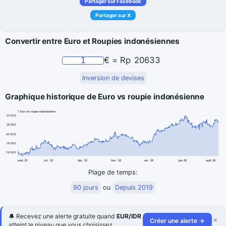
Partager sur Facebook
Partager sur X
Convertir entre Euro et Roupies indonésiennes
€
=
Rp
20633
Inversion de devises
Graphique historique de Euro vs roupie indonésienne
1 Euro en roupie indonésienne
21 000
20 500
20 000
19 500
19 000
août 25
oct. 25
déc. 25
févr. 26
avr. 26
juin 26
août 26
Plage de temps:
90 jours
ou
Depuis 2019
🔔 Recevez une alerte gratuite quand
EUR/IDR
×
Créer une alerte →
atteint le niveau que vous choisissez.