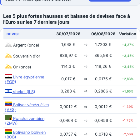
Les 5 plus fortes hausses et baisses de devises face à
l'Euro sur les 7 derniers jours
30/07/2026
06/08/2026
Variation
DEVISE
1,648 €
⇨
1,7203 €
Argent (once)
+4,37%
836,97 €
⇨
865,98 €
Souverain d'or
+3,45%
114,3 €
⇨
118,26 €
Or (once)
+3,45%
Livre égyptienne
0,017 €
⇨
0,0175 €
+2,83%
(EGP)
0,283 €
⇨
0,2886 €
shekel (ILS)
+1,96%
Bolívar vénézuélien
0,0012 €
⇨
0,0012 €
-1,39%
(VES)
Kwacha zambien
0,0464 €
⇨
0,0456 €
-1,75%
(ZMW)
Boliviano bolivien
0,0737 €
⇨
0,0718 €
-2,56%
(BOB)