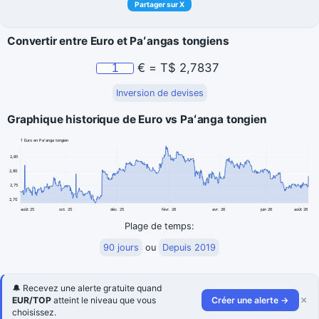
Partager sur X
Convertir entre Euro et Paʻangas tongiens
€
=
T$
2,7837
Inversion de devises
Graphique historique de Euro vs Paʻanga tongien
1 Euro en Paʻanga tongien
2,85
2,80
2,75
2,70
août 25
oct. 25
déc. 25
févr. 26
avr. 26
juin 26
août 26
Plage de temps:
90 jours
ou
Depuis 2019
🔔 Recevez une alerte gratuite quand
×
EUR/TOP
atteint le niveau que vous
Créer une alerte →
choisissez.