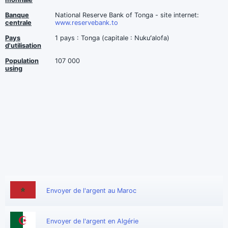
Banque
National Reserve Bank of Tonga - site internet:
centrale
www.reservebank.to
Pays
1 pays : Tonga (capitale : Nukuʻalofa)
d'utilisation
Population
107 000
using
Envoyer de l'argent au Maroc
Envoyer de l'argent en Algérie