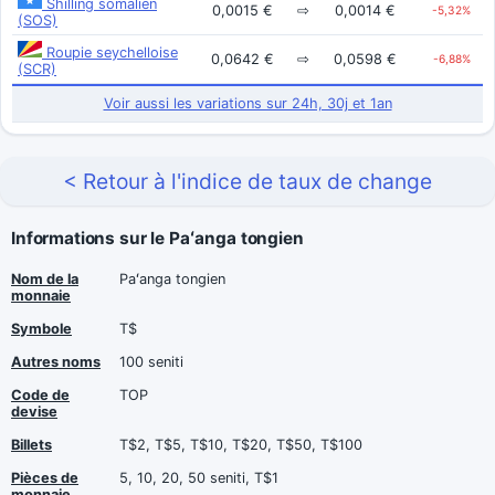
Shilling somalien
0,0015 €
⇨
0,0014 €
-5,32%
(SOS)
Roupie seychelloise
0,0642 €
⇨
0,0598 €
-6,88%
(SCR)
Voir aussi les variations sur 24h, 30j et 1an
< Retour à l'indice de taux de change
Informations sur le Paʻanga tongien
Nom de la
Paʻanga tongien
monnaie
Symbole
T$
Autres noms
100 seniti
Code de
TOP
devise
Billets
T$2, T$5, T$10, T$20, T$50, T$100
Pièces de
5, 10, 20, 50 seniti, T$1
monnaie