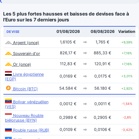
Les 5 plus fortes hausses et baisses de devises face à
l'Euro sur les 7 derniers jours
01/08/2026
08/08/2026
Variation
DEVISE
1,6105 €
⇨
1,765 €
Argent (once)
+9,59%
826,17 €
⇨
885,33 €
Souverain d'or
+7,16%
112,83 €
⇨
120,91 €
Or (once)
+7,16%
Livre égyptienne
0,0169 €
⇨
0,0175 €
+3,01%
(EGP)
54.584 €
⇨
56.180 €
Bitcoin (BTC)
+2,92%
Bolívar vénézuélien
0,0012 €
⇨
0,0011 €
-1,54%
(VES)
Nouveau Rouble
0,2989 €
⇨
0,2905 €
-2,8%
biélorusse (BYN)
0,0109 €
⇨
0,0106 €
Rouble russe (RUB)
-3,42%