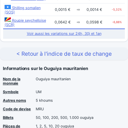
Shilling somalien
0,0015 €
⇨
0,0014 €
-5,32%
(SOS)
Roupie seychelloise
0,0642 €
⇨
0,0598 €
-6,88%
(SCR)
Voir aussi les variations sur 24h, 30j et 1an
< Retour à l'indice de taux de change
Informations sur le Ouguiya mauritanien
Nom de la
Ouguiya mauritanien
monnaie
Symbole
UM
Autres noms
5 khoums
Code de devise
MRU
Billets
50, 100, 200, 500, 1.000 ouguiya
Pièces de
1, 2, 5, 10, 20 ouguiya