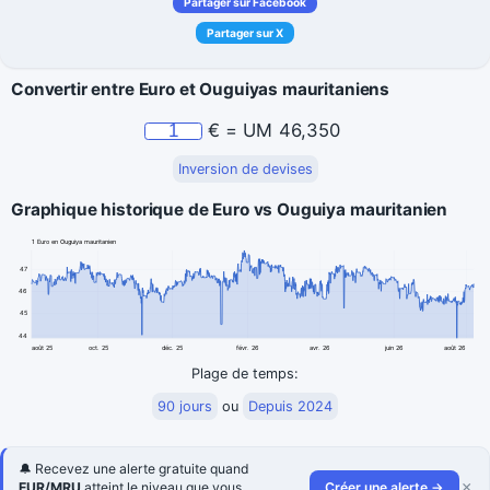
Partager sur Facebook
Partager sur X
Convertir entre Euro et Ouguiyas mauritaniens
€
=
UM
46,350
Inversion de devises
Graphique historique de Euro vs Ouguiya mauritanien
1 Euro en Ouguiya mauritanien
47
46
45
44
août 25
oct. 25
déc. 25
févr. 26
avr. 26
juin 26
août 26
Plage de temps:
90 jours
ou
Depuis 2024
🔔 Recevez une alerte gratuite quand
×
EUR/MRU
atteint le niveau que vous
Créer une alerte →