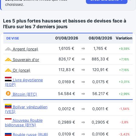
choisissez.
Les 5 plus fortes hausses et baisses de devises face à
l'Euro sur les 7 derniers jours
01/08/2026
08/08/2026
Variation
DEVISE
1,6105 €
⇨
1,765 €
Argent (once)
+9,59%
826,17 €
⇨
885,33 €
Souverain d'or
+7,16%
112,83 €
⇨
120,91 €
Or (once)
+7,16%
Livre égyptienne
0,0169 €
⇨
0,0175 €
+3,01%
(EGP)
54.584 €
⇨
56.217 €
Bitcoin (BTC)
+2,99%
Bolívar vénézuélien
0,0012 €
⇨
0,0011 €
-1,54%
(VES)
Nouveau Rouble
0,2989 €
⇨
0,2905 €
-2,8%
biélorusse (BYN)
0,0109 €
⇨
0,0106 €
Rouble russe (RUB)
-3,42%