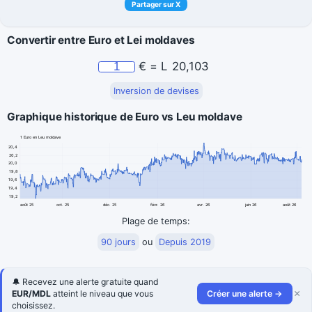
Partager sur X
Convertir entre Euro et Lei moldaves
€
=
L
20,103
Inversion de devises
Graphique historique de Euro vs Leu moldave
1 Euro en Leu moldave
20,4
20,2
20,0
19,8
19,6
19,4
19,2
août 25
oct. 25
déc. 25
févr. 26
avr. 26
juin 26
août 26
Plage de temps:
90 jours
ou
Depuis 2019
🔔 Recevez une alerte gratuite quand
×
EUR/MDL
atteint le niveau que vous
Créer une alerte →
choisissez.