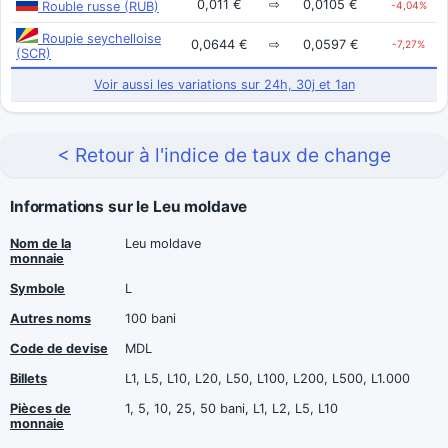
0,011 €
⇨
0,0105 €
Rouble russe (RUB)
-4,04%
Roupie seychelloise
0,0644 €
⇨
0,0597 €
-7,27%
(SCR)
Voir aussi les variations sur 24h, 30j et 1an
< Retour à l'indice de taux de change
Informations sur le Leu moldave
Nom de la
Leu moldave
monnaie
Symbole
L
Autres noms
100 bani
Code de devise
MDL
Billets
L1, L5, L10, L20, L50, L100, L200, L500, L1.000
Pièces de
1, 5, 10, 25, 50 bani, L1, L2, L5, L10
monnaie