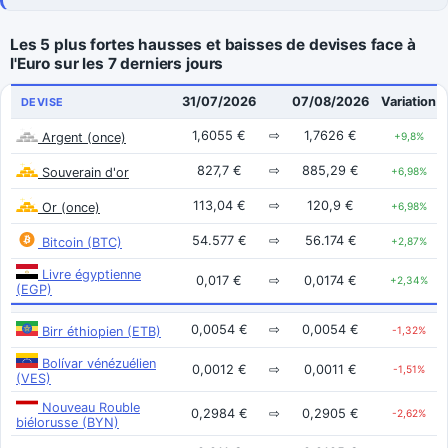
Les 5 plus fortes hausses et baisses de devises face à
l'Euro sur les 7 derniers jours
31/07/2026
07/08/2026
Variation
DEVISE
1,6055 €
⇨
1,7626 €
Argent (once)
+9,8%
827,7 €
⇨
885,29 €
Souverain d'or
+6,98%
113,04 €
⇨
120,9 €
Or (once)
+6,98%
54.577 €
⇨
56.174 €
Bitcoin (BTC)
+2,87%
Livre égyptienne
0,017 €
⇨
0,0174 €
+2,34%
(EGP)
0,0054 €
⇨
0,0054 €
Birr éthiopien (ETB)
-1,32%
Bolívar vénézuélien
0,0012 €
⇨
0,0011 €
-1,51%
(VES)
Nouveau Rouble
0,2984 €
⇨
0,2905 €
-2,62%
biélorusse (BYN)