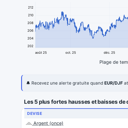
212
210
208
206
204
202
août 25
oct. 25
déc. 25
Plage de te
🔔 Recevez une alerte gratuite quand
EUR/DJF
at
Les 5 plus fortes hausses et baisses de d
DEVISE
Argent (once)