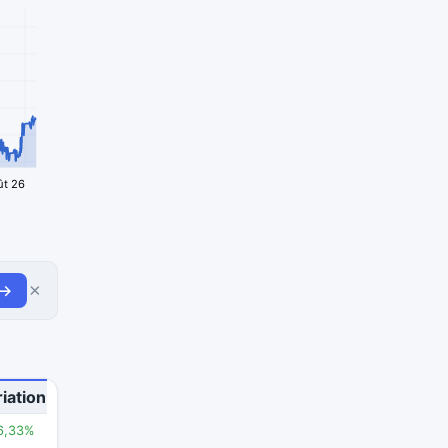
ût 26
×
 →
iation
6,33%