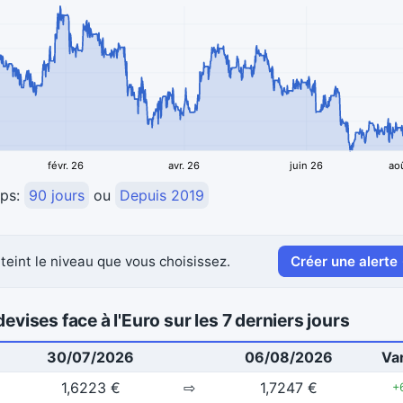
févr. 26
avr. 26
juin 26
ao
mps:
90 jours
ou
Depuis 2019
teint le niveau que vous choisissez.
Créer une alerte
evises face à l'Euro sur les 7 derniers jours
30/07/2026
06/08/2026
Var
1,6223 €
⇨
1,7247 €
+