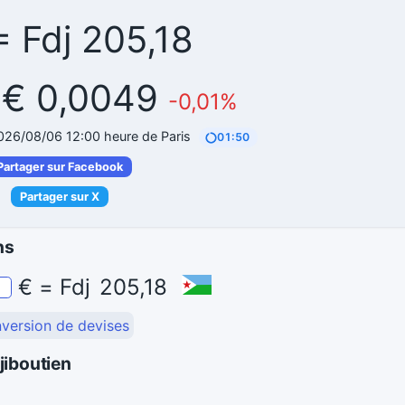
= Fdj 205,18
= € 0,0049
-0,01%
2026/08/06 12:00 heure de Paris
01:49
Partager sur Facebook
Partager sur X
ns
€
=
Fdj
205,18
nversion de devises
jiboutien