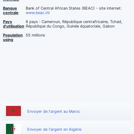
Banque
Bank of Central African States (BEAC) - site internet:
centrale
www.beac.int
Pays
6 pays : Cameroun, République centrafricaine, Tchad,
d'utilisation
République du Congo, Guinée équatoriale, Gabon
Population
55 millions
using
Envoyer de l'argent au Maroc
Envoyer de l'argent en Algérie