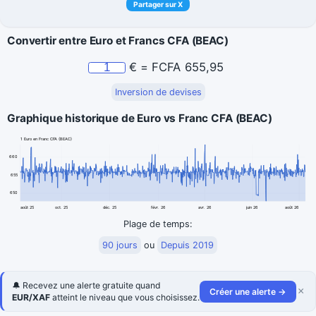
Partager sur X
Convertir entre Euro et Francs CFA (BEAC)
€
=
FCFA
655,95
Inversion de devises
Graphique historique de Euro vs Franc CFA (BEAC)
1 Euro en Franc CFA (BEAC)
660
655
650
août 25
oct. 25
déc. 25
févr. 26
avr. 26
juin 26
août 26
Plage de temps:
90 jours
ou
Depuis 2019
🔔 Recevez une alerte gratuite quand
×
Créer une alerte →
EUR/XAF
atteint le niveau que vous choisissez.