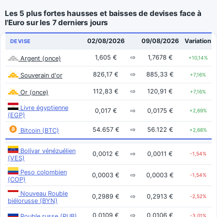
Les 5 plus fortes hausses et baisses de devises face à
l'Euro sur les 7 derniers jours
02/08/2026
09/08/2026
Variation
DEVISE
1,605 €
⇨
1,7678 €
Argent (once)
+10,14%
826,17 €
⇨
885,33 €
Souverain d'or
+7,16%
112,83 €
⇨
120,91 €
Or (once)
+7,16%
Livre égyptienne
0,017 €
⇨
0,0175 €
+2,69%
(EGP)
54.657 €
⇨
56.122 €
Bitcoin (BTC)
+2,68%
Bolívar vénézuélien
0,0012 €
⇨
0,0011 €
-1,54%
(VES)
Peso colombien
0,0003 €
⇨
0,0003 €
-1,54%
(COP)
Nouveau Rouble
0,2989 €
⇨
0,2913 €
-2,52%
biélorusse (BYN)
0,0109 €
⇨
0,0106 €
Rouble russe (RUB)
-3,01%