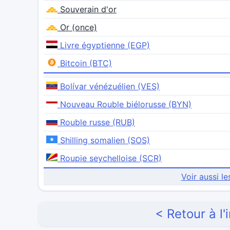
Souverain d'or
Or (once)
Livre égyptienne (EGP)
Bitcoin (BTC)
Bolívar vénézuélien (VES)
Nouveau Rouble biélorusse (BYN)
Rouble russe (RUB)
Shilling somalien (SOS)
Roupie seychelloise (SCR)
Voir aussi le
< Retour à l