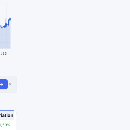
t 26
×
 →
iation
9,59%