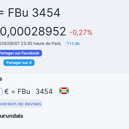
 = FBu 3454
€ 0,00028952
-0,27%
2026/08/07 23:30 heure de Paris
11:29
Partager sur Facebook
Partager sur X
s
€
=
FBu
3454
nversion de devises
burundais