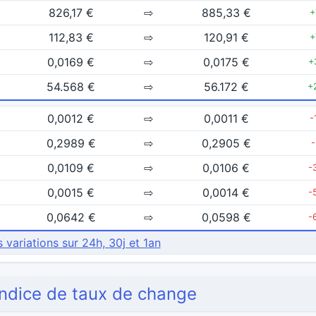
826,17 €
⇨
885,33 €
+
112,83 €
⇨
120,91 €
+
0,0169 €
⇨
0,0175 €
+
54.568 €
⇨
56.172 €
+
0,0012 €
⇨
0,0011 €
-
0,2989 €
⇨
0,2905 €
0,0109 €
⇨
0,0106 €
-
0,0015 €
⇨
0,0014 €
-
0,0642 €
⇨
0,0598 €
-
s variations sur 24h, 30j et 1an
'indice de taux de change