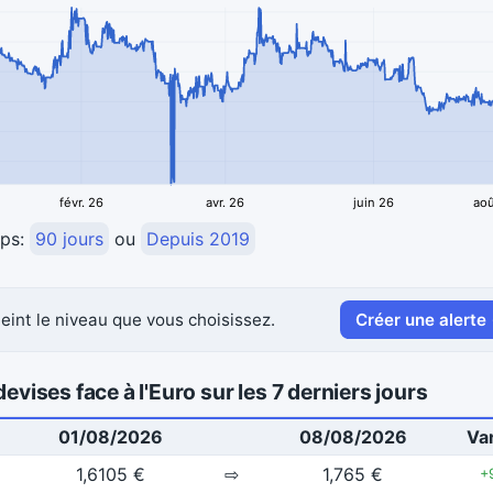
févr. 26
avr. 26
juin 26
aoû
mps:
90 jours
ou
Depuis 2019
eint le niveau que vous choisissez.
Créer une alerte
evises face à l'Euro sur les 7 derniers jours
01/08/2026
08/08/2026
Var
1,6105 €
⇨
1,765 €
+