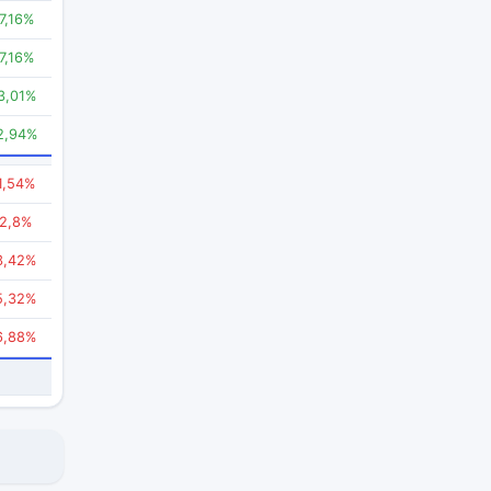
7,16%
7,16%
3,01%
2,94%
1,54%
-2,8%
3,42%
5,32%
6,88%