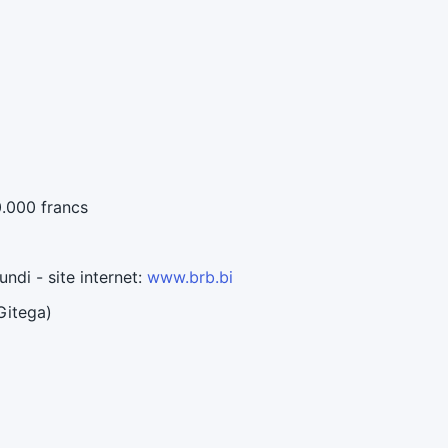
0.000 francs
ndi - site internet:
www.brb.bi
 Gitega)