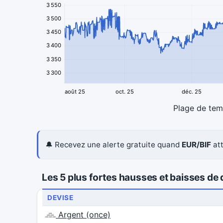
3 550
3 500
3 450
3 400
3 350
3 300
août 25
oct. 25
déc. 25
Plage de te
🔔 Recevez une alerte gratuite quand
EUR/BIF
att
Les 5 plus fortes hausses et baisses de d
DEVISE
Argent (once)