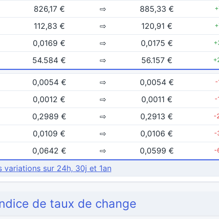
826,17 €
⇨
885,33 €
+
112,83 €
⇨
120,91 €
+
0,0169 €
⇨
0,0175 €
+
54.584 €
⇨
56.157 €
+
0,0054 €
⇨
0,0054 €
-
0,0012 €
⇨
0,0011 €
-
0,2989 €
⇨
0,2913 €
-
0,0109 €
⇨
0,0106 €
-
0,0642 €
⇨
0,0599 €
-
s variations sur 24h, 30j et 1an
'indice de taux de change