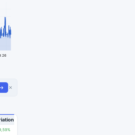
t 26
×
 →
iation
9,59%