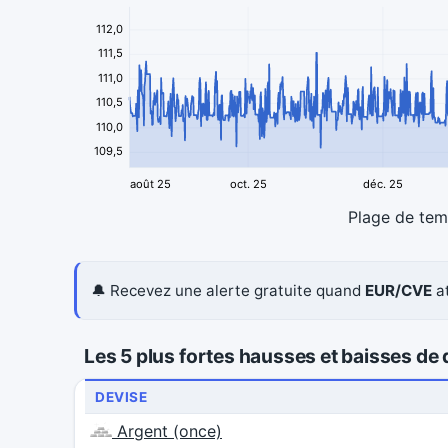
112,0
111,5
111,0
110,5
110,0
109,5
août 25
oct. 25
déc. 25
Plage de te
🔔 Recevez une alerte gratuite quand
EUR/CVE
at
Les 5 plus fortes hausses et baisses de d
DEVISE
Argent (once)