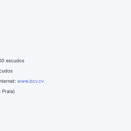
000 escudos
scudos
nternet:
www.bcv.cv
: Praia)