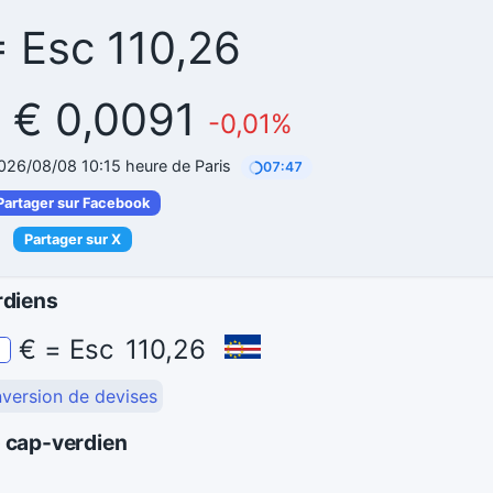
= Esc 110,26
= € 0,0091
-0,01%
2026/08/08 10:15 heure de Paris
07:46
Partager sur Facebook
Partager sur X
rdiens
€
=
Esc
110,26
nversion de devises
o cap-verdien