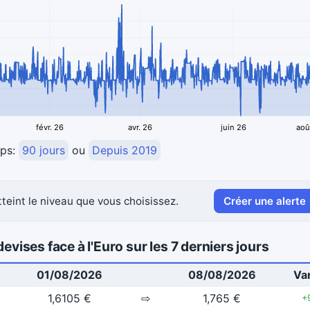
févr. 26
avr. 26
juin 26
aoû
mps:
90 jours
ou
Depuis 2019
teint le niveau que vous choisissez.
Créer une alerte
evises face à l'Euro sur les 7 derniers jours
01/08/2026
08/08/2026
Var
1,6105 €
⇨
1,765 €
+