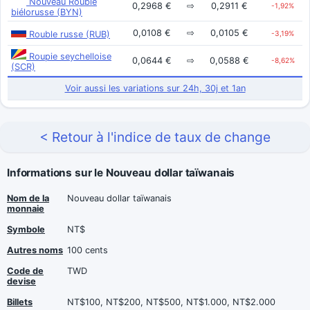
Nouveau Rouble
0,2968 €
⇨
0,2911 €
-1,92%
biélorusse (BYN)
0,0108 €
⇨
0,0105 €
Rouble russe (RUB)
-3,19%
Roupie seychelloise
0,0644 €
⇨
0,0588 €
-8,62%
(SCR)
Voir aussi les variations sur 24h, 30j et 1an
< Retour à l'indice de taux de change
Informations sur le Nouveau dollar taïwanais
Nom de la
Nouveau dollar taïwanais
monnaie
Symbole
NT$
Autres noms
100 cents
Code de
TWD
devise
Billets
NT$100, NT$200, NT$500, NT$1.000, NT$2.000