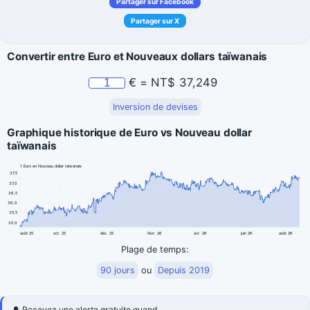
Partager sur Facebook
Partager sur X
Convertir entre Euro et Nouveaux dollars taïwanais
€
=
NT$
37,249
Inversion de devises
Graphique historique de Euro vs Nouveau dollar
taïwanais
1 Euro en Nouveau dollar taïwanais
37,5
37,0
36,5
36,0
35,5
35,0
août 25
oct. 25
déc. 25
févr. 26
avr. 26
juin 26
août 26
Plage de temps:
90 jours
ou
Depuis 2019
🔔 Recevez une alerte gratuite quand