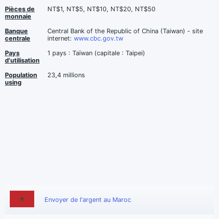
Pièces de
NT$1, NT$5, NT$10, NT$20, NT$50
monnaie
Banque
Central Bank of the Republic of China (Taiwan) - site
centrale
internet:
www.cbc.gov.tw
Pays
1 pays : Taïwan (capitale : Taipei)
d'utilisation
Population
23,4 millions
using
Envoyer de l'argent au Maroc