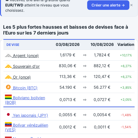
×
EUR/TWD
atteint le niveau que vous
Créer une alerte →
choisissez.
Les 5 plus fortes hausses et baisses de devises face à
l'Euro sur les 7 derniers jours
03/08/2026
10/08/2026
Variation
DEVISE
1,6179 €
⇨
1,7824 €
Argent (once)
+10,17%
830,06 €
⇨
882,12 €
Souverain d'or
+6,27%
113,36 €
⇨
120,47 €
Or (once)
+6,27%
54.190 €
⇨
56.277 €
Bitcoin (BTC)
+3,85%
Boliviano bolivien
0,0713 €
⇨
0,0727 €
+2,05%
(BOB)
0,0055 €
⇨
0,0054 €
Yen japonais (JPY)
-1,48%
Bolívar vénézuélien
0,0012 €
⇨
0,0011 €
-1,54%
(VES)