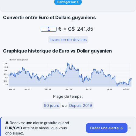
Partager sur X
Convertir entre Euro et Dollars guyaniens
€
=
G$
241,85
Inversion de devises
Graphique historique de Euro vs Dollar guyanien
1 Euro en Dollar guyanien
250
248
246
244
242
240
238
août 25
oct. 25
déc. 25
févr. 26
avr. 26
juin 26
août 26
Plage de temps:
90 jours
ou
Depuis 2019
🔔 Recevez une alerte gratuite quand
×
EUR/GYD
atteint le niveau que vous
Créer une alerte →
choisissez.