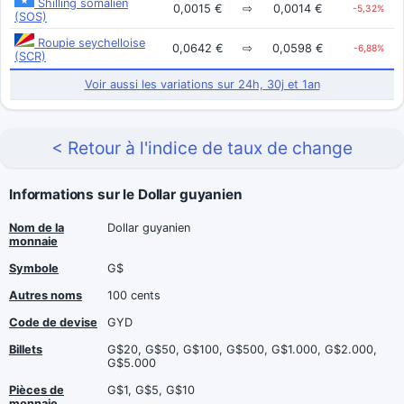
Shilling somalien
0,0015 €
⇨
0,0014 €
-5,32%
(SOS)
Roupie seychelloise
0,0642 €
⇨
0,0598 €
-6,88%
(SCR)
Voir aussi les variations sur 24h, 30j et 1an
< Retour à l'indice de taux de change
Informations sur le Dollar guyanien
Nom de la
Dollar guyanien
monnaie
Symbole
G$
Autres noms
100 cents
Code de devise
GYD
Billets
G$20, G$50, G$100, G$500, G$1.000, G$2.000,
G$5.000
Pièces de
G$1, G$5, G$10
monnaie