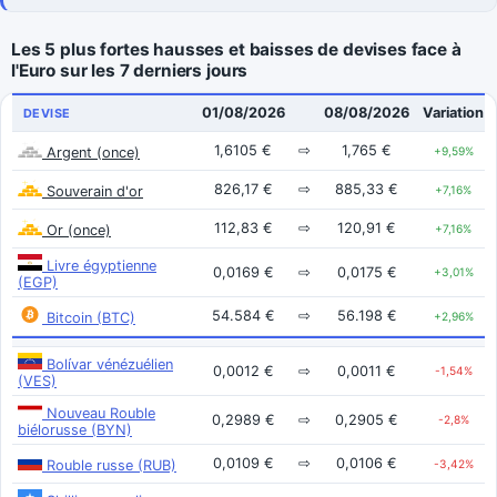
Les 5 plus fortes hausses et baisses de devises face à
l'Euro sur les 7 derniers jours
01/08/2026
08/08/2026
Variation
DEVISE
1,6105 €
⇨
1,765 €
Argent (once)
+9,59%
826,17 €
⇨
885,33 €
Souverain d'or
+7,16%
112,83 €
⇨
120,91 €
Or (once)
+7,16%
Livre égyptienne
0,0169 €
⇨
0,0175 €
+3,01%
(EGP)
54.584 €
⇨
56.198 €
Bitcoin (BTC)
+2,96%
Bolívar vénézuélien
0,0012 €
⇨
0,0011 €
-1,54%
(VES)
Nouveau Rouble
0,2989 €
⇨
0,2905 €
-2,8%
biélorusse (BYN)
0,0109 €
⇨
0,0106 €
Rouble russe (RUB)
-3,42%