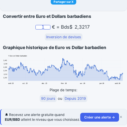
Partager sur X
Convertir entre Euro et Dollars barbadiens
€
=
Bds$
2,3217
Inversion de devises
Graphique historique de Euro vs Dollar barbadien
1 Euro en Dollar barbadien
2,40
2,38
2,36
2,34
2,32
2,30
août 25
oct. 25
déc. 25
févr. 26
avr. 26
juin 26
août 26
Plage de temps:
90 jours
ou
Depuis 2019
🔔 Recevez une alerte gratuite quand
×
Créer une alerte →
EUR/BBD
atteint le niveau que vous choisissez.