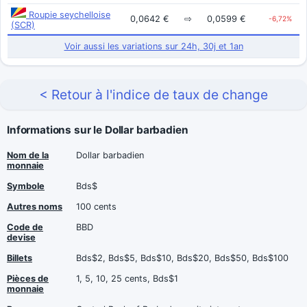
Roupie seychelloise
0,0642 €
⇨
0,0599 €
-6,72%
(SCR)
Voir aussi les variations sur 24h, 30j et 1an
< Retour à l'indice de taux de change
Informations sur le Dollar barbadien
Nom de la
Dollar barbadien
monnaie
Symbole
Bds$
Autres noms
100 cents
Code de
BBD
devise
Billets
Bds$2, Bds$5, Bds$10, Bds$20, Bds$50, Bds$100
Pièces de
1, 5, 10, 25 cents, Bds$1
monnaie