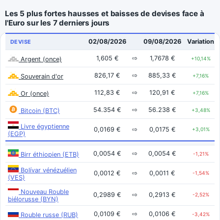
Les 5 plus fortes hausses et baisses de devises face à
l'Euro sur les 7 derniers jours
02/08/2026
09/08/2026
Variation
DEVISE
1,605 €
⇨
1,7678 €
Argent (once)
+10,14%
826,17 €
⇨
885,33 €
Souverain d'or
+7,16%
112,83 €
⇨
120,91 €
Or (once)
+7,16%
54.354 €
⇨
56.238 €
Bitcoin (BTC)
+3,48%
Livre égyptienne
0,0169 €
⇨
0,0175 €
+3,01%
(EGP)
0,0054 €
⇨
0,0054 €
Birr éthiopien (ETB)
-1,21%
Bolívar vénézuélien
0,0012 €
⇨
0,0011 €
-1,54%
(VES)
Nouveau Rouble
0,2989 €
⇨
0,2913 €
-2,52%
biélorusse (BYN)
0,0109 €
⇨
0,0106 €
Rouble russe (RUB)
-3,42%