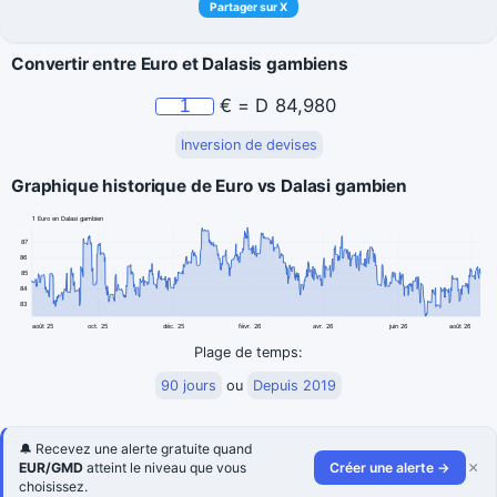
Partager sur X
Convertir entre Euro et Dalasis gambiens
€
=
D
84,980
Inversion de devises
Graphique historique de Euro vs Dalasi gambien
1 Euro en Dalasi gambien
87
86
85
84
83
août 25
oct. 25
déc. 25
févr. 26
avr. 26
juin 26
août 26
Plage de temps:
90 jours
ou
Depuis 2019
🔔 Recevez une alerte gratuite quand
×
EUR/GMD
atteint le niveau que vous
Créer une alerte →
choisissez.