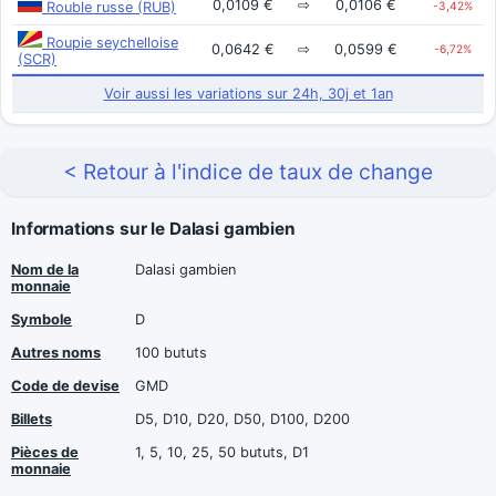
0,0109 €
⇨
0,0106 €
Rouble russe (RUB)
-3,42%
Roupie seychelloise
0,0642 €
⇨
0,0599 €
-6,72%
(SCR)
Voir aussi les variations sur 24h, 30j et 1an
< Retour à l'indice de taux de change
Informations sur le Dalasi gambien
Nom de la
Dalasi gambien
monnaie
Symbole
D
Autres noms
100 bututs
Code de devise
GMD
Billets
D5, D10, D20, D50, D100, D200
Pièces de
1, 5, 10, 25, 50 bututs, D1
monnaie