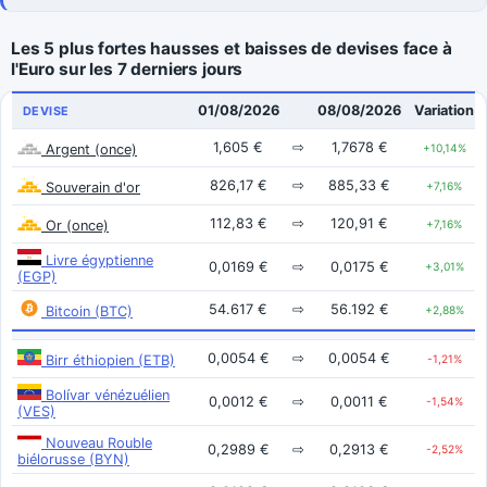
Les 5 plus fortes hausses et baisses de devises face à
l'Euro sur les 7 derniers jours
01/08/2026
08/08/2026
Variation
DEVISE
1,605 €
⇨
1,7678 €
Argent (once)
+10,14%
826,17 €
⇨
885,33 €
Souverain d'or
+7,16%
112,83 €
⇨
120,91 €
Or (once)
+7,16%
Livre égyptienne
0,0169 €
⇨
0,0175 €
+3,01%
(EGP)
54.617 €
⇨
56.192 €
Bitcoin (BTC)
+2,88%
0,0054 €
⇨
0,0054 €
Birr éthiopien (ETB)
-1,21%
Bolívar vénézuélien
0,0012 €
⇨
0,0011 €
-1,54%
(VES)
Nouveau Rouble
0,2989 €
⇨
0,2913 €
-2,52%
biélorusse (BYN)