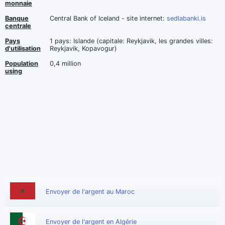
monnaie
Banque
Central Bank of Iceland - site internet:
sedlabanki.is
centrale
Pays
1 pays: Islande (capitale: Reykjavik, les grandes villes:
d'utilisation
Reykjavik, Kopavogur)
Population
0,4 million
using
Envoyer de l'argent au Maroc
Envoyer de l'argent en Algérie