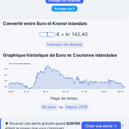
Partager sur Facebook
Partager sur X
Convertir entre Euro et Kronor islandais
€
=
kr
142,40
Inversion de devises
Graphique historique de Euro vs Couronne islandaise
1 Euro en Couronne islandaise
148
146
144
142
août 25
oct. 25
déc. 25
févr. 26
avr. 26
juin 26
août 26
Plage de temps:
90 jours
ou
Depuis 2019
🔔 Recevez une alerte gratuite quand
EUR/ISK
×
Créer une alerte →
atteint le niveau que vous choisissez.