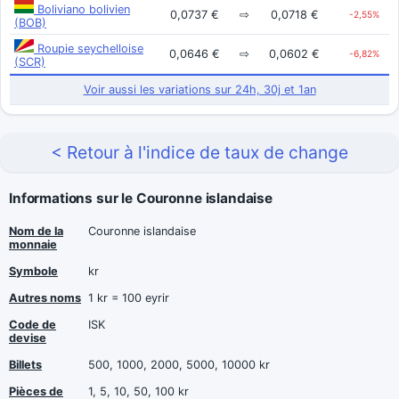
Boliviano bolivien
0,0737 €
⇨
0,0718 €
-2,55%
(BOB)
Roupie seychelloise
0,0646 €
⇨
0,0602 €
-6,82%
(SCR)
Voir aussi les variations sur 24h, 30j et 1an
< Retour à l'indice de taux de change
Informations sur le Couronne islandaise
Nom de la
Couronne islandaise
monnaie
Symbole
kr
Autres noms
1 kr = 100 eyrir
Code de
ISK
devise
Billets
500, 1000, 2000, 5000, 10000 kr
Pièces de
1, 5, 10, 50, 100 kr