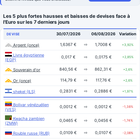
Les 5 plus fortes hausses et baisses de devises face à
l'Euro sur les 7 derniers jours
30/07/2026
06/08/2026
Variation
DEVISE
1,6367 €
⇨
1,7008 €
Argent (once)
+3,92%
Livre égyptienne
0,017 €
⇨
0,0175 €
+2,85%
(EGP)
840,56 €
⇨
862,31 €
Souverain d'or
+2,6%
114,79 €
⇨
117,76 €
Or (once)
+2,6%
0,2831 €
⇨
0,2886 €
shekel (ILS)
+1,97%
Bolívar vénézuélien
0,0012 €
⇨
0,0012 €
-1,38%
(VES)
Kwacha zambien
0,0465 €
⇨
0,0456 €
-1,74%
(ZMW)
0,0109 €
⇨
0,0107 €
Rouble russe (RUB)
-2,08%