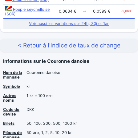
Roupie seychelloise
0,0634 €
⇨
0,0599 €
-5,66%
(SCR)
Voir aussi les variations sur 24h, 30j et 1an
< Retour à l'indice de taux de change
Informations sur le Couronne danoise
Nom de la
Couronne danoise
monnaie
Symbole
kr
Autres
1 kr = 100 øre
noms
Code de
DKK
devise
Billets
50, 100, 200, 500, 1000 kr
Pièces de
50 øre, 1, 2, 5, 10, 20 kr
monnaie