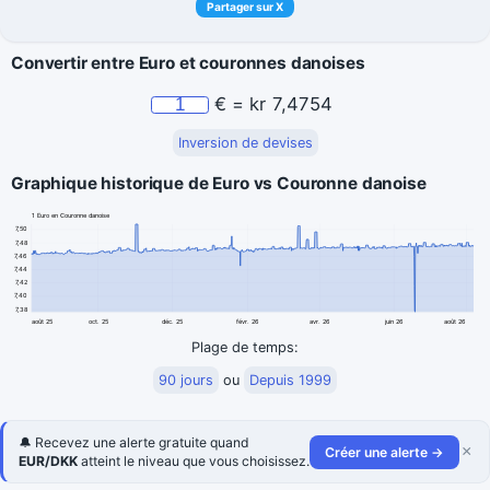
Partager sur X
Convertir entre Euro et couronnes danoises
€
=
kr
7,4754
Inversion de devises
Graphique historique de Euro vs Couronne danoise
1 Euro en Couronne danoise
7,50
7,48
7,46
7,44
7,42
7,40
7,38
août 25
oct. 25
déc. 25
févr. 26
avr. 26
juin 26
août 26
Plage de temps:
90 jours
ou
Depuis 1999
🔔 Recevez une alerte gratuite quand
×
Créer une alerte →
EUR/DKK
atteint le niveau que vous choisissez.