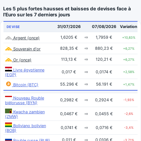
Les 5 plus fortes hausses et baisses de devises face à
l'Euro sur les 7 derniers jours
31/07/2026
07/08/2026
Variation
DEVISE
1,6205 €
⇨
1,7959 €
Argent (once)
+10,83%
828,35 €
⇨
880,23 €
Souverain d'or
+6,27%
113,13 €
⇨
120,21 €
Or (once)
+6,27%
Livre égyptienne
0,017 €
⇨
0,0174 €
+2,58%
(EGP)
55.296 €
⇨
56.191 €
Bitcoin (BTC)
+1,47%
Nouveau Rouble
0,2982 €
⇨
0,2924 €
-1,93%
biélorusse (BYN)
Kwacha zambien
0,0467 €
⇨
0,0455 €
-2,6%
(ZMW)
Boliviano bolivien
0,0741 €
⇨
0,0716 €
-3,4%
(BOB)
0,011 €
⇨
0,0106 €
Rouble russe (RUB)
-3,71%